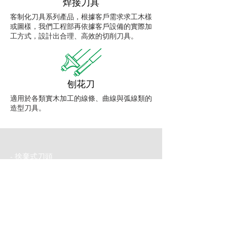
​焊接刀具
客制化刀具系列產品，根據客戶需求求工木樣
或圖樣，我們工程部再依據客戶設備的實際加
工方式，設計出合理、高效的切削刀具。
​刨花刀
適用於各類實木加工的線條、曲線與弧線類的
造型刀具。
-
捨棄式刀頭
-
硬質合金銑刀
-
木工鑽頭
-
硬質合金圓鋸片
-
焊接刀具
-
刨花刀
-
機器＆配件