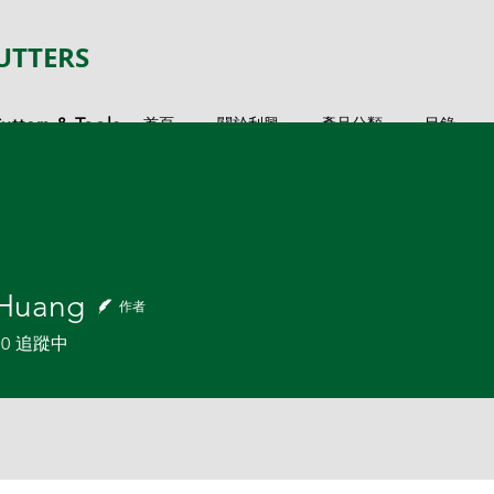
UTTERS
tters & Tools
首頁
關於利興
產品分類
目錄
Huang
作者
ang
0
追蹤中