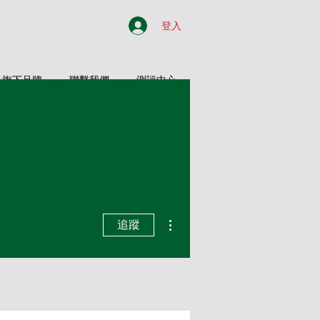
登入
旗下品牌
聯繫我們
測評中心
更多動作
追蹤