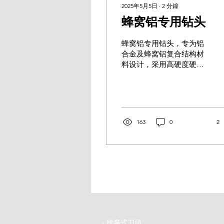
2025年5月5日
∙
2
分鐘
蜂窝铝专用钻头
蜂窝铝专用钻头，专为铝
合金及蜂窝铝复合结构材
料设计，采用高硬度硬质
合金基材并结合先进DLC
涂层技术，具有卓越的耐
磨性与抗粘附性，可有效
提升切削效率、降低加工
温升，并保护蜂窝结构的
163
0
2
完整性
-
捨棄式刀頭