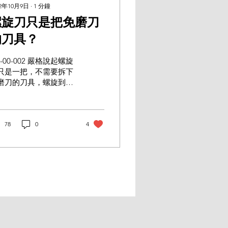
22年10月9日
∙
1
分鐘
螺旋刀只是把免磨刀
的刀具？
-00-002 嚴格說起螺旋
只是一把，不需要拆下
磨刀的刀具，螺旋到上
所裝夾的捨棄式刀片的
理特性具有極佳的使用
命，所以在使用的過程
是不需要研磨，而是在
78
0
4
具鈍化的時候，只需要
轉方向更換至鋒利的刀
即可。 延伸閱讀 硬質
金刀具是不是都可以研
？