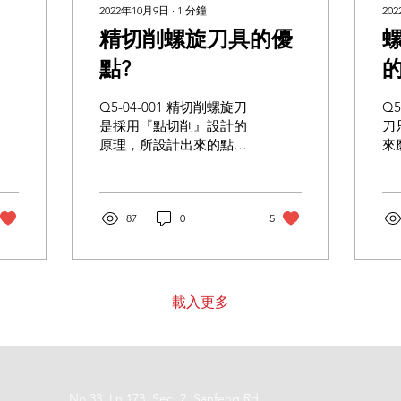
2022年10月9日
∙
1
分鐘
20
精切削螺旋刀具的優
點?
Q5-04-001 精切削螺旋刀
Q5
是採用『點切削』設計的
刀
原理，所設計出來的點切
來
削方式的螺旋刀，它具有
面
降低切削噪音與減少切削
物
熱的問題，以確保刀片的
壽
使用壽命會比一般的螺旋
87
0
5
中
刀還要長20%左右。詳如
道
MAXTA VIDEO介紹。 延
旋
伸閱讀 一般的螺旋刀切削
口
方式為何？
合
載入更多
磨
No.33, Ln 173, Sec. 2, Sanfeng Rd.,