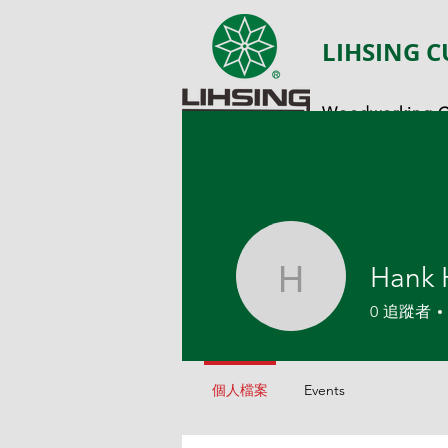
LIHSING C
Woodworking Cu
Hank 
Hank Hu
0
追蹤者
個人檔案
Events