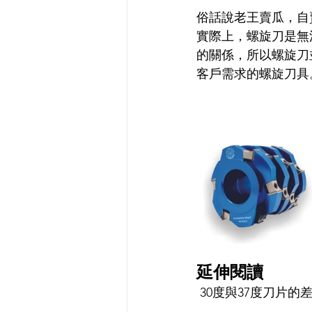
俗話說老王賣瓜，自
實際上，螺旋刀是無
的關係，所以螺旋刀
客戶需求的螺旋刀具。                 
延伸閱讀
 30度與37度刀片的