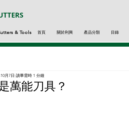
UTTERS
tters & Tools
首頁
關於利興
產品分類
目錄
年10月7日
讀畢需時 1 分鐘
是萬能刀具？